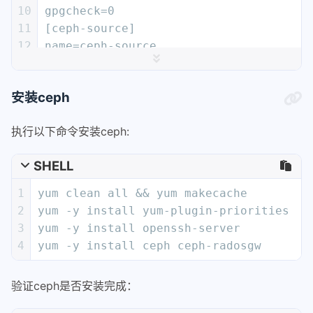
10
gpgcheck=0
11
[ceph-source]
12
name=ceph-source
13
baseurl=http://mirrors.aliyun.com/ceph
14
gpgcheck=0
安装ceph
执行以下命令安装ceph:
SHELL
1
yum clean all && yum makecache
2
yum -y install yum-plugin-priorities 
3
yum -y install openssh-server
4
yum -y install ceph ceph-radosgw
验证ceph是否安装完成：