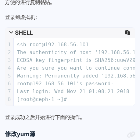
方便的进行复制黏贴。
登录到虚拟机：
SHELL
1
ssh root@192.168.56.101
2
The authenticity of host '192.168.56.10
3
ECDSA key fingerprint is SHA256:uuwVZ9O
4
Are you sure you want to continue conne
5
Warning: Permanently added '192.168.56.
6
root@192.168.56.101's password:
7
Last login: Wed Nov 21 01:08:21 2018
8
[root@ceph-1 ~]#
登录成功之后开始进行下面的操作。
修改yum源