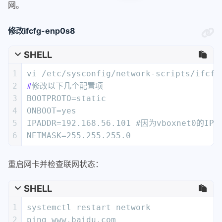
网。
修改ifcfg-enp0s8
SHELL
1
vi /etc/sysconfig/network-scripts/ifcfg
2
#
修改以下几个配置项
3
BOOTPROTO=static
4
ONBOOT=yes
5
IPADDR=192.168.56.101 #因为vboxnet0的IP为
6
NETMASK=255.255.255.0
重启网卡并检查联网状态：
SHELL
1
systemctl restart network
2
ping www.baidu.com