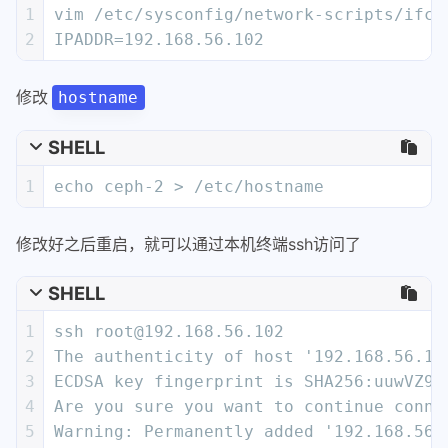
1
vim /etc/sysconfig/network-scripts/ifcf
2
IPADDR=192.168.56.102
修改
hostname
SHELL
1
echo ceph-2 > /etc/hostname
修改好之后重启，就可以通过本机终端ssh访问了
SHELL
1
ssh root@192.168.56.102
2
The authenticity of host '192.168.56.10
3
ECDSA key fingerprint is SHA256:uuwVZ9O
4
Are you sure you want to continue conne
5
Warning: Permanently added '192.168.56.