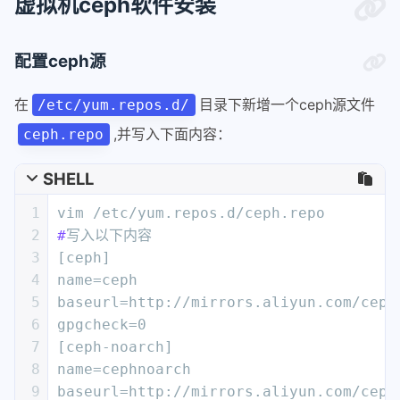
虚拟机ceph软件安装
配置ceph源
在
目录下新增一个ceph源文件
/etc/yum.repos.d/
,并写入下面内容：
ceph.repo
SHELL
1
vim /etc/yum.repos.d/ceph.repo
2
#
写入以下内容
3
[ceph]
4
name=ceph
5
baseurl=http://mirrors.aliyun.com/ceph
6
gpgcheck=0
7
[ceph-noarch]
8
name=cephnoarch
9
baseurl=http://mirrors.aliyun.com/ceph