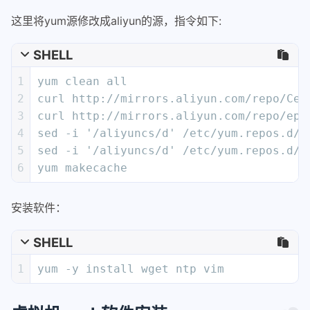
这里将yum源修改成aliyun的源，指令如下:
SHELL
1
yum clean all
2
curl http://mirrors.aliyun.com/repo/Cen
3
curl http://mirrors.aliyun.com/repo/epe
4
sed -i '/aliyuncs/d' /etc/yum.repos.d/C
5
sed -i '/aliyuncs/d' /etc/yum.repos.d/e
6
yum makecache
安装软件：
SHELL
1
yum -y install wget ntp vim 